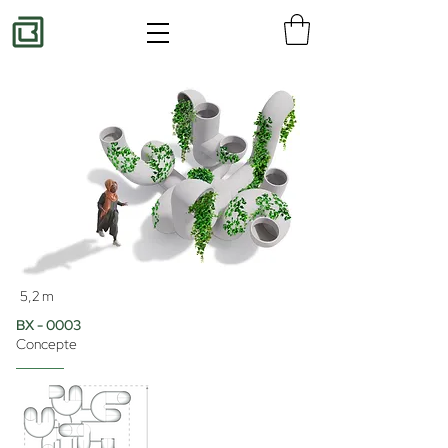
5,2 m
BX - 0003
Concepte