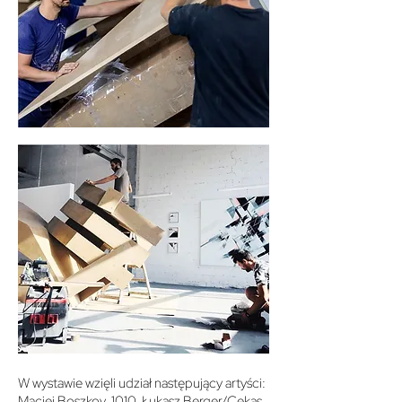
W wystawie wzięli udział następujący artyści:
Maciej Boszkov, 1010, Łukasz Berger/Cekas,