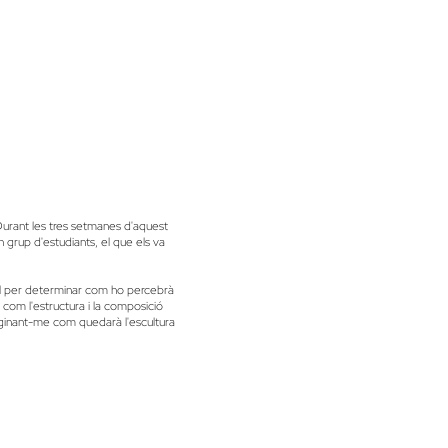
Durant les tres setmanes d'aquest
n grup d'estudiants, el que els va
cial per determinar com ho percebrà
 com l'estructura i la composició
maginant-me com quedarà l'escultura