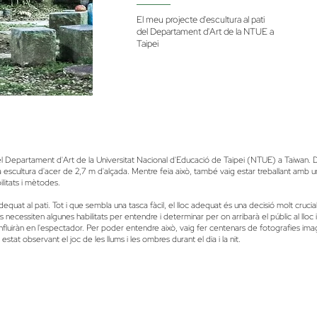
El meu projecte d'escultura al pati
del Departament d'Art de la NTUE a
Taipei
del Departament d'Art de la Universitat Nacional d'Educació de Taipei (NTUE) a Taiwan. 
una escultura d'acer de 2,7 m d'alçada. Mentre feia això, també vaig estar treballant amb u
litats i mètodes.
adequat al pati. Tot i que sembla una tasca fàcil, el lloc adequat és una decisió molt cru
necessiten algunes habilitats per entendre i determinar per on arribarà el públic al lloc i
influiràn en l'espectador. Per poder entendre això, vaig fer centenars de fotografies i
stat observant el joc de les llums i les ombres durant el dia i la nit.