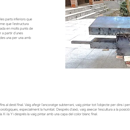
les parts inferiors que
-me que l'estructura
ectada en molts punts de
r a partir d'unes
ades una per una amb
a fins al destí final. Vaig afegir l'ancoratge subterrani, vaig pintar tot l'objecte per dins i
rològiques, especialment la humitat. Després d'això, vaig aixecar l'escultura a la posici
a X i la Y i després la vaig pintar amb una capa del color blanc final.