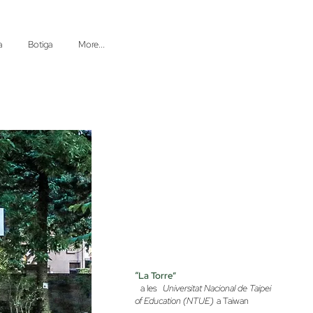
a
Botiga
More...
“La Torre”
a les
Universitat Nacional de Taipei
of Education (NTUE)
a Taiwan