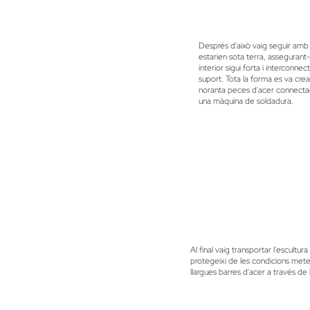
Després d'això vaig seguir amb 
estarien sota terra, assegurant
interior sigui forta i interconn
suport. Tota la forma es va crea
noranta peces d'acer connect
una màquina de soldadura.
Al final vaig transportar l'escultur
protegeixi de les condicions meteo
llargues barres d'acer a través de l