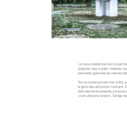
La meva residència d'art al pati 
projecte vaig muntar i instal·lar 
permetre aprendre les meves habi
Tot va començar per triar el lloc 
la gent des del primer moment. Es 
dels elements presents a la zona 
i com afectarà l'entorn. També he e