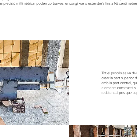
na precisió mil·limètrica, poden corbar-se, encongir-se o estendre's fins a 1-2 centímetre
Tot el procés es va divi
crear la part superior 
amb la part central, 
elements constructius 
resistent al pes que so