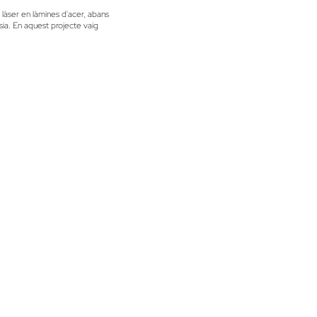
b làser en làmines d'acer, abans
ia. En aquest projecte vaig