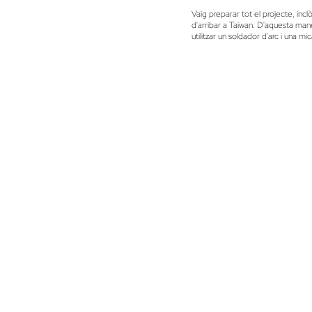
Vaig preparar tot el projecte, incl
d'arribar a Taiwan. D'aquesta man
utilitzar un soldador d'arc i una m