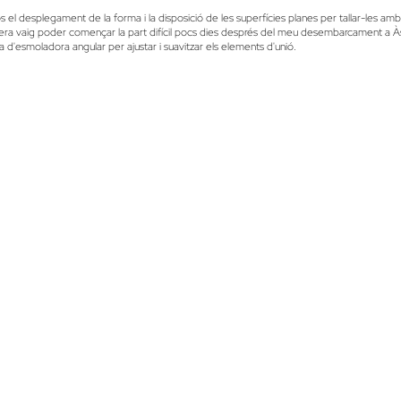
òs el desplegament de la forma i la disposició de les superfícies planes per tallar-les am
era vaig poder començar la part difícil pocs dies després del meu desembarcament a Às
ica d'esmoladora angular per ajustar i suavitzar els elements d'unió.